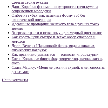
сделать своим руками
Даша Корейка: феномен популярности треш-кумира
современной молодежи
Омбре на губах: как изменить форму губ без
пластической операции
Идеальные пропорции женского тела с разных точек
зрения
Энергия страсти и огня: кому идет медный цвет волос
Как убрать щеки быстро и легко: обзор способов и
методов
Диета Венеры Шариповой: белок, вода и никаких
физических нагрузок
Как правильно умываться — тонкости «процедуры»
Елена Корикова: биография, творчество, личная жизнь,
фото
Слава Марлоу: «Меня не растили акулой, я не гонюсь за
деньгами»
Наши контакты