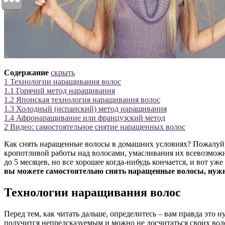
Содержание
скрыть
1
Технологии наращивания волос
1.1
Горячий метод наращивания
1.2
Японская технология наращивания волос
1.3
Холодный (испанский) метод наращивания
1.4
Афронаращивание или французский метод
2
Видео: самостоятельное снятие наращенных волос
Как снять наращенные волосы в домашних условиях? Пожалуй, э
кропотливой работы над волосами, умасливания их всевозможн
до 5 месяцев, но все хорошее когда-нибудь кончается, и вот у
вы можете самостоятельно снять наращенные волосы, нужн
Технологии наращивания волос
Перед тем, как читать дальше, определитесь – вам правда это 
получится непредсказуемым и можно не досчитаться своих вол