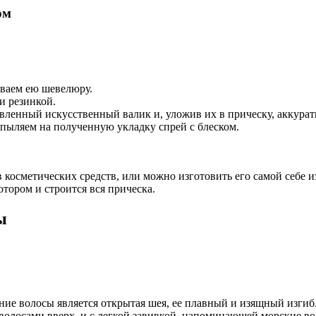
ом
ываем ею шевелюру.
и резинкой.
овленный искусственный валик и, уложив их в прическу, аккура
пыляем на полученную укладку спрей с блеском.
в косметических средств, или можно изготовить его самой себе 
тором и строится вся прическа.
ы
ие волосы является открытая шея, ее плавный и изящный изгиб
волосами вверх, и с легкой завивкой, напоминающей морские в