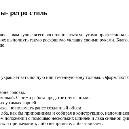
ы- ретро стиль
осы, вам лучше всего воспользоваться услугами профессионально
иях выполнять такую роскошную укладку своими руками. Благо, 
ию.
, украшает затылочную или теменную зону головы. Оформляют 
зоне головы.
колкой. С ними работа предстоит чуть позже.
их у самых корней.
раясь не поломать ранее созданный объем.
ии лба, как бы приподнимая и собирая в конструкцию, напомин
ом положении с помощью нескольких шпилек и лака сильной фи
 их и при желании, либо выпрямите, либо завиваем.