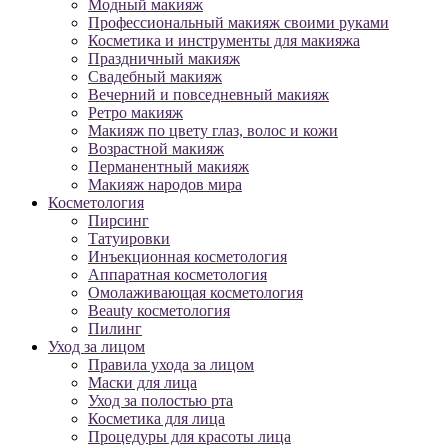
Модный макияж
Профессиональный макияж своими руками
Косметика и инструменты для макияжа
Праздничный макияж
Свадебный макияж
Вечерний и повседневный макияж
Ретро макияж
Макияж по цвету глаз, волос и кожи
Возрастной макияж
Перманентный макияж
Макияж народов мира
Косметология
Пирсинг
Татуировки
Инъекционная косметология
Аппаратная косметология
Омолаживающая косметология
Beauty косметология
Пилинг
Уход за лицом
Правила ухода за лицом
Маски для лица
Уход за полостью рта
Косметика для лица
Процедуры для красоты лица