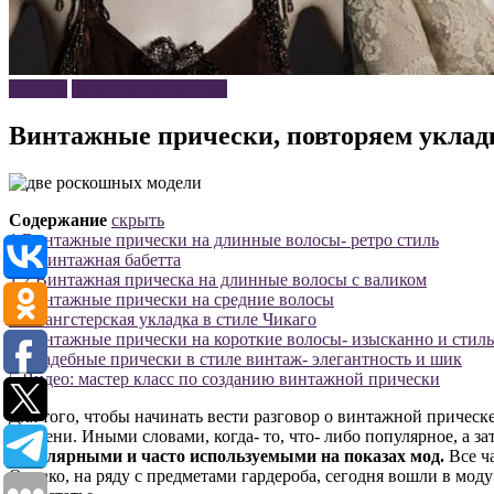
Волосы
Прически и укладки
Винтажные прически, повторяем укладк
Содержание
скрыть
1
Винтажные прически на длинные волосы- ретро стиль
1.1
Винтажная бабетта
1.2
Винтажная прическа на длинные волосы с валиком
2
Винтажные прически на средние волосы
2.1
Гангстерская укладка в стиле Чикаго
3
Винтажные прически на короткие волосы- изысканно и стил
4
Свадебные прически в стиле винтаж- элегантность и шик
5
Видео: мастер класс по созданию винтажной прически
Для того, чтобы начинать вести разговор о винтажной причес
времени. Иными словами, когда- то, что- либо популярное, а з
популярными и часто используемыми на показах мод.
Все ч
Однако, на ряду с предметами гардероба, сегодня вошли в моду