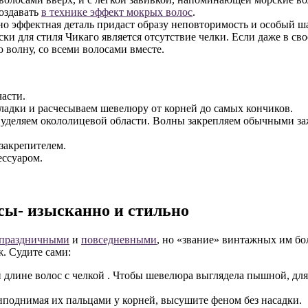
создавать
в технике эффект мокрых волос
.
но эффектная деталь придаст образу неповторимость и особый ш
и для стиля Чикаго является отсутствие челки. Если даже в сво
волну, со всеми волосами вместе.
асти.
ладки и расчесываем шевелюру от корней до самых кончиков.
 уделяем окололицевой области. Волны закрепляем обычными за
закрепителем.
ессуаром.
сы- изысканно и стильно
праздничными
и
повседневными
, но «звание» винтажных им бол
. Судите сами:
ей длине волос с челкой . Чтобы шевелюра выглядела пышной, 
поднимая их пальцами у корней, высушите феном без насадки.