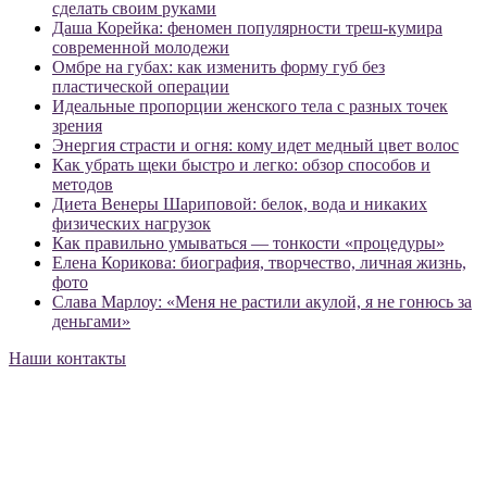
сделать своим руками
Даша Корейка: феномен популярности треш-кумира
современной молодежи
Омбре на губах: как изменить форму губ без
пластической операции
Идеальные пропорции женского тела с разных точек
зрения
Энергия страсти и огня: кому идет медный цвет волос
Как убрать щеки быстро и легко: обзор способов и
методов
Диета Венеры Шариповой: белок, вода и никаких
физических нагрузок
Как правильно умываться — тонкости «процедуры»
Елена Корикова: биография, творчество, личная жизнь,
фото
Слава Марлоу: «Меня не растили акулой, я не гонюсь за
деньгами»
Наши контакты