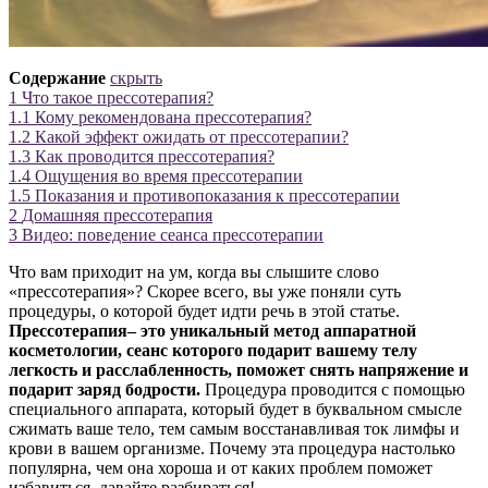
Содержание
скрыть
1
Что такое прессотерапия?
1.1
Кому рекомендована прессотерапия?
1.2
Какой эффект ожидать от прессотерапии?
1.3
Как проводится прессотерапия?
1.4
Ощущения во время прессотерапии
1.5
Показания и противопоказания к прессотерапии
2
Домашняя прессотерапия
3
Видео: поведение сеанса прессотерапии
Что вам приходит на ум, когда вы слышите слово
«прессотерапия»? Скорее всего, вы уже поняли суть
процедуры, о которой будет идти речь в этой статье.
Прессотерапия– это уникальный метод аппаратной
косметологии, сеанс которого подарит вашему телу
легкость и расслабленность, поможет снять напряжение и
подарит заряд бодрости.
Процедура проводится с помощью
специального аппарата, который будет в буквальном смысле
сжимать ваше тело, тем самым восстанавливая ток лимфы и
крови в вашем организме. Почему эта процедура настолько
популярна, чем она хороша и от каких проблем поможет
избавиться, давайте разбираться!