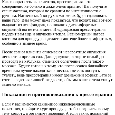
Как говорят отзывы клиентов, прессотерапия– это
совершенно не больно и даже очень приятно! Вы получите
сеанс массажа, который не сравним по интенсивности с
ручным. Нагнетаемый воздух в манжетах будет сдавливать
ваше тело. Вам может даже показаться, что воздух вас вот-вот
выдавит из «скафандра», но никаких дискомфортных
ощущений вы не испытаете. Инфракрасная прессотерапия
подарит вам еще и ощущения тепла. Равномерный нагрев
костюма для процедуры сделает сеанс еще более комфортным,
особенно в зимнее время.
После сеанса клиенты описывают невероятные ощущения
легкости и прилив сил. Даже девушки, которые целый день
проводят на каблуках, отмечают облегчение после такого
массажа. Будьте готовы к тому, что после сеанса ближайшее
время вам лучше находиться в местах, где есть доступ к
туалету, ведь прессотерапия имеет дренажный эффект. Зато за
счет выведения лишней жидкости, объемы вашего тела станут
заметно меньше.
Показания и противопоказания к прессотерапии
Если у вас имеются какие-либо нижеперечисленные
показания, пройдите курс процедур, чтобы подарить своему
телу красоту, а организму здоровье. А если таких показаний